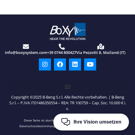
info@boxysystem.com
+39 0744 800427
Via Pezzotti 8, Mailand (IT)
Copyright ©2025 B-Beng S.r.l. Alle Rechte vorbehalten. | B-Beng
S.r.l. – P.IVA IT01486350554 – REA: TR 100759 – Cap. Soc. 10.000 € i.
v.
Diese Seite ist durch reCAPTCHA geschützt und es gelten die
Ihre Vision umsetzen
Datenschutzbestimmungen
und
Nutzungsbedingungen
von Google.