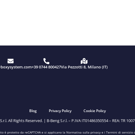
@boxysystem.com
+39 0744 800427
Via Pezzotti 8, Milano (IT)
Blog
Privacy Policy
Cookie Policy
.l. All Rights Reserved. | B-Beng S.r.l. – P.IVA IT01486350554 – REA: TR 10075
ito è protetto da reCAPTCHA e si applicano la
Normativa sulla privacy
e i
Termini di servizio
d