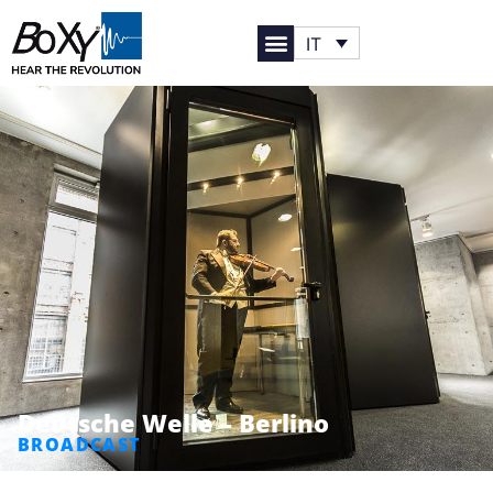
IT
Deutsche Welle – Berlino
BROADCAST