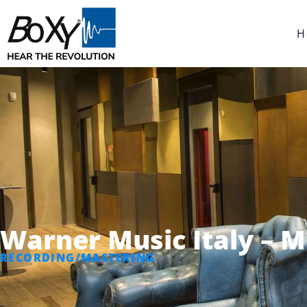
H
Warner Music Italy – M
RECORDING/MASTERING