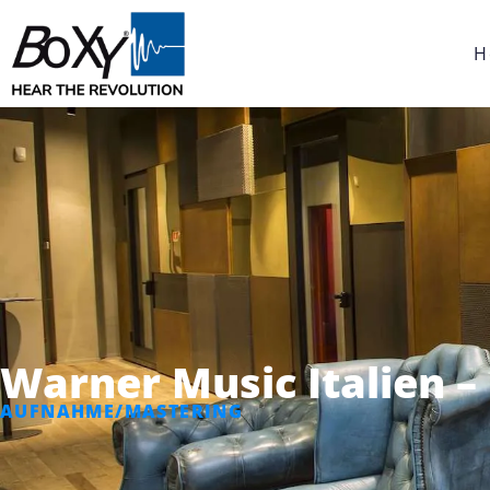
H
Warner Music Italien –
AUFNAHME/MASTERING