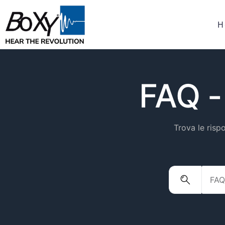
H
FAQ -
Trova le risp