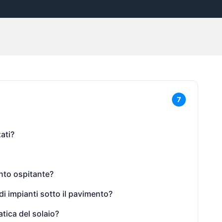
7
zati?
nto ospitante?
di impianti sotto il pavimento?
tica del solaio?