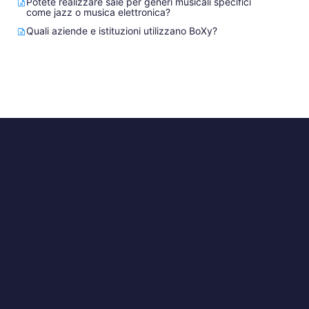
Potete realizzare sale per generi musicali specifici
come jazz o musica elettronica?
Quali aziende e istituzioni utilizzano BoXy?