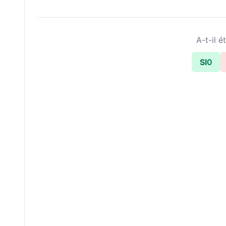
A-t-il ét
SI
0