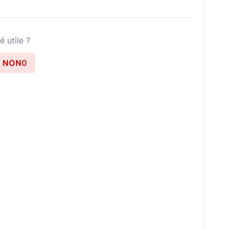
é utile ?
NON
0