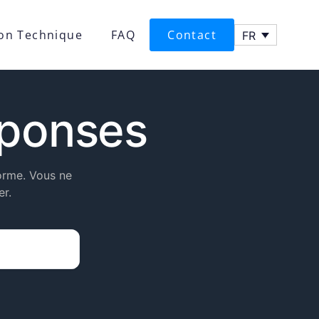
ion Technique
FAQ
Contact
FR
éponses
forme. Vous ne
r.