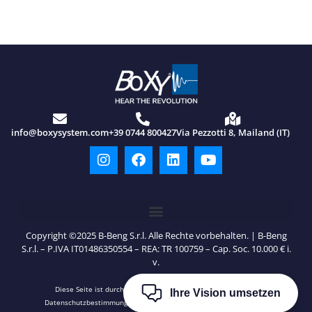
info@boxysystem.com
+39 0744 800427
Via Pezzotti 8, Mailand (IT)
Copyright ©2025 B-Beng S.r.l. Alle Rechte vorbehalten. | B-Beng
S.r.l. – P.IVA IT01486350554 – REA: TR 100759 – Cap. Soc. 10.000 € i.
v.
Diese Seite ist durch reCAPTCHA geschützt und es gelten die
Ihre Vision umsetzen
Datenschutzbestimmungen
und
Nutzungsbedingungen
von Google.