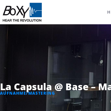
H
La Capsula @ Base – M
AUFNAHME/MASTERING