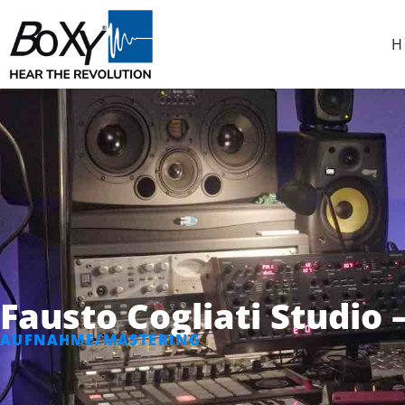
H
Fausto Cogliati Studio 
AUFNAHME/MASTERING