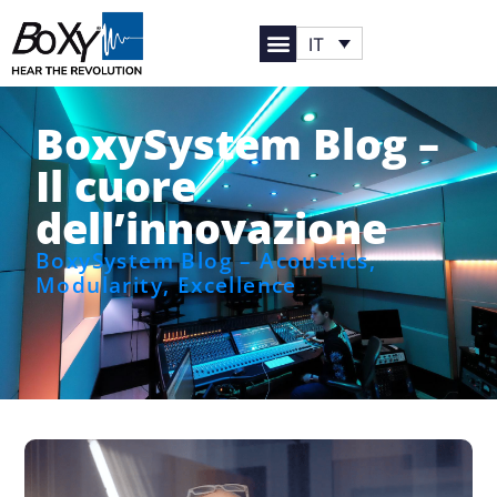
IT
BoxySystem Blog –
Il cuore
dell’innovazione
BoxySystem Blog – Acoustics,
Modularity, Excellence