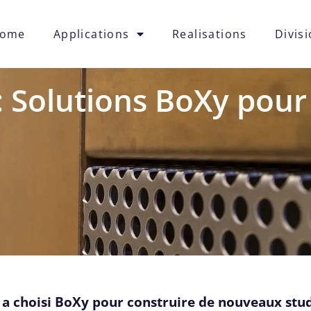
ome
Applications
Realisations
Divis
: Solutions BoXy pour 
y a choisi BoXy pour construire de nouveaux stu