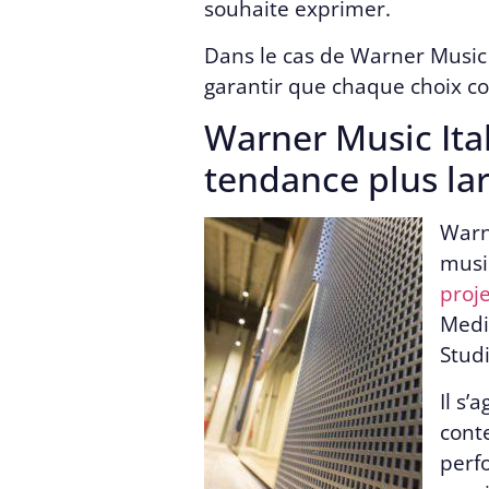
souhaite exprimer.
Dans le cas de Warner Music I
garantir que chaque choix con
Warner Music Italy
tendance plus lar
Warn
musi
proje
Medi
Stud
Il s’
cont
perfo