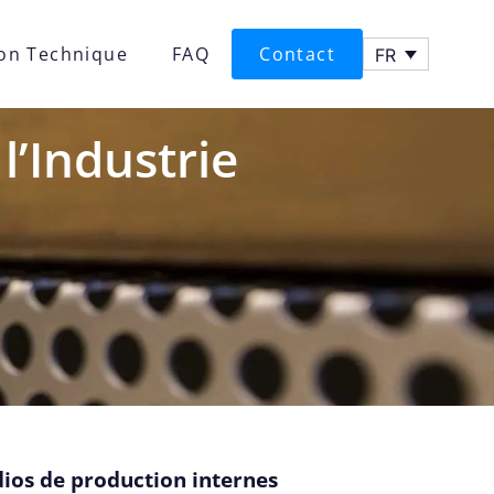
ion Technique
FAQ
Contact
FR
l’Industrie
dios de production internes