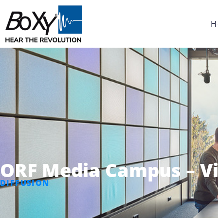
H
ORF Media Campus – V
DIFFUSION