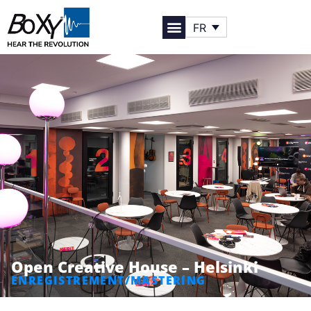
FR
Open Creative House – Helsinki
ENREGISTREMENT/MASTERING